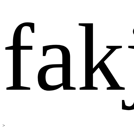
fak
>